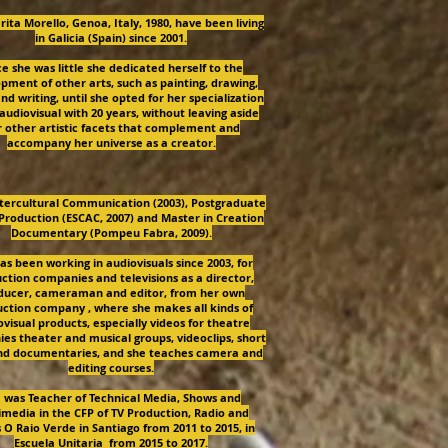
ita Morello, Genoa, Italy, 1980, have been living
in Galicia (Spain) since 2001.
ce she was little she dedicated herself to the
pment of other arts, such as painting, drawing,
nd writing, until she opted for her specialization
 audiovisual with 20 years, without leaving aside
 other artistic facets that complement and
accompany her universe as a creator.
ntercultural Communication (2003), Postgraduate
 Production (ESCAC, 2007) and Master in Creation
Documentary (Pompeu Fabra, 2009).
as been working in audiovisuals since 2003, for
ction companies and televisions as a director,
ducer, cameraman and editor, from her own
ction company , where she makes all kinds of
visual products, especially videos for theatre
es theater and musical groups, videoclips, short
and documentaries, and she teaches camera and
editing courses.
 was Teacher of Technical Media, Shows and
imedia in the CFP of TV Production, Radio and
 O Raio Verde in Santiago from 2011 to 2015, in
Escuela Unitaria from 2015 to 2017.