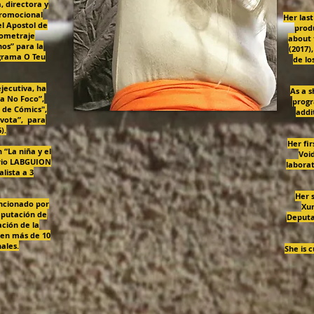
, directora y
promocional
Her las
el Apostol de
prod
gometraje
about 
os” para la
(2017)
ograma O Teu
de lo
jecutiva, ha
As a 
za No Foco”,
progr
 de Cómics",
addi
avota”, para
).
Her fir
“La niña y el
Voi
orio LABGUION
laborat
lista a 3
Her 
ncionado por
Xun
eputación de
Deputat
ción de la
o en más de 10
ales.
She is 