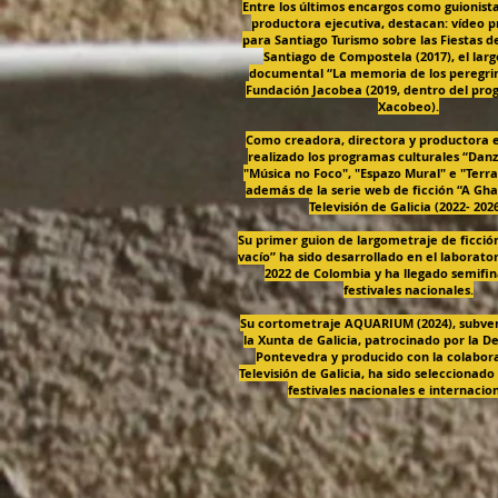
Entre los últimos encargos como guionista
productora ejecutiva, destacan: vídeo 
para Santiago Turismo sobre las Fiestas d
Santiago de Compostela (2017), el lar
documental “La memoria de los peregrin
Fundación Jacobea (2019, dentro del pr
Xacobeo).
Como creadora, directora y productora e
realizado los programas culturales “Dan
"Música no Foco", "Espazo Mural" e "Terra
además de la serie web de ficción “A Gh
Televisión de Galicia (2022- 2026
Su primer guion de largometraje de ficción 
vacío” ha sido desarrollado en el laborat
2022 de Colombia y ha llegado semifina
festivales nacionales.
Su cortometraje AQUARIUM (2024), subve
la Xunta de Galicia, patrocinado por la D
Pontevedra y producido con la colabora
Televisión de Galicia, ha sido seleccionad
festivales nacionales e internacion