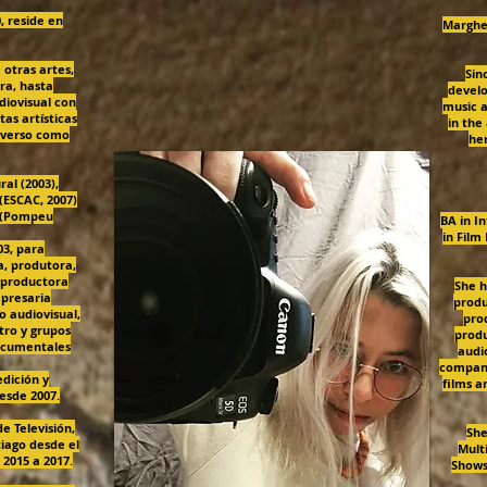
, reside en
Margher
 otras artes,
Sin
ra, hasta
develo
diovisual con
music a
tas artísticas
in the
verso como
her
al (2003),
(ESCAC, 2007)
 (Pompeu
BA in I
in Film
03, para
a, produtora,
 productora
She h
presaria
produ
o audiovisual,
pro
tro y grupos
produ
documentales
audio
compani
dición y
films 
esde 2007.
e Televisión,
She
iago desde el
Mult
 2015 a 2017.
Shows