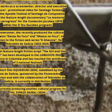
t works as a screenwriter, director and executive
ucer : promotional video for Santiago Turismo
the Apostle Festival of Santiago de Compostela
, the feature-length documentary “La memoria
s peregrinos” for the Fundación Jacobea (2019,
within the O Teu Xacobeo program).
showrunner, she recently produced the cultural
ams “Danza No Foco” and “Música no Foco”, in
tion to the fiction web series “A Ghavota”, for
Televisión de Galicia (2023-2024).
st feature-length fiction script “The Girl and the
d” has been developed in the LABGUION 2022
ory in Colombia and has reached the semifinals
of 3 national festivals.
short film AQUARIUM (2024), subsidized by the
ta de Galicia, sponsored by the Pontevedra
ion and with the collaboration of Televisión de
Galicia, is currently in distribution.
currently producing another cultural program for
TVG, ESPAZO MURAL (2024).