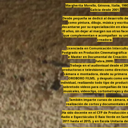
Margherita Morello, Génova, Italia, 1980
Galicia desde 2001.
Desde pequeña se dedicó al desarrollo de
como pintura, dibujo, música y escritu
decantarse por su especialización en elau
20 años, sin dejar al margen sus otras face
que complementan e acompañan su uni
creadora.
Licenciada en Comunicación Intercultur
Postgrado en Produción Cinematográfica 
e Master en Documental de Creación
Fabra,2009).
Trabaja en el audiovisual desde el 20
productoras e televisiones como director
cámara e montadora, desde su primera
OROBORO FILMS
, y después como em
individual, realizando todo tipo de product
sobretodo videos para compañías de tea
musicales, videoclips, cortometrajes y 
.
También imparte cursos de cámara, e
realización de cortos y documentales d
Ha sido docente en el CFP de Producción d
Radio e Espectáculos O Raio Verde en Sant
2011 hasta el 2015, y en Escola Unitaria de