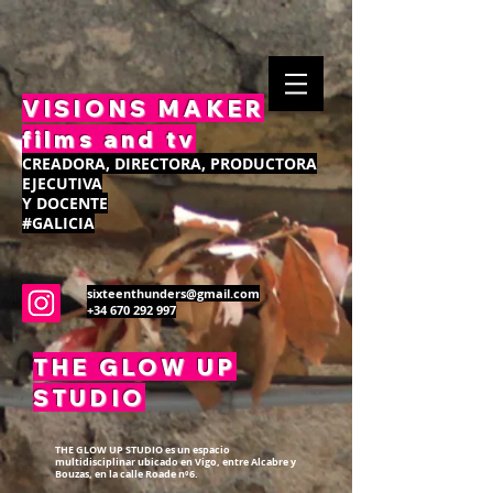
VISIONS MAKER
films and tv
CREADORA, DIRECTORA, PRODUCTORA
EJECUTIVA
Y DOCENTE
#GALICIA
sixteenthunders@gmail.com
+34 670 292 997
THE GLOW UP
STUDIO
THE GLOW UP STUDIO es un espacio
multidisciplinar ubicado en Vigo, entre Alcabre y
Bouzas, en la calle Roade nº6.