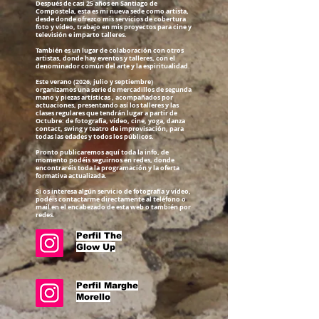
Después de casi 25 años en Santiago de
Compostela, esta es mi nueva sede como artista,
desde donde ofrezco mis servicios de cobertura
foto y vídeo, trabajo en mis proyectos para cine y
televisión e imparto talleres.
También es un lugar de colaboración con otros
artistas, donde hay eventos y talleres, con el
denominador común del arte y la espiritualidad.
Este verano (2026, julio y septiembre)
organizamos una serie de mercadillos de segunda
mano y piezas artísticas , acompañados por
actuaciones, presentando así los talleres y las
clases regulares que tendrán lugar a partir de
Octubre: de fotografía, vídeo, cine, yoga, danza
contact, swing y teatro de improvisación, para
todas las edades y todos los públicos.
Pronto publicaremos aquí toda la info, de
momento podéis seguirnos en redes, donde
encontraréis toda la programación y la oferta
formativa actualizada.
Si os interesa algún servicio de fotografía y vídeo,
podéis contactarme directamente al teléfono o
mail en el encabezado de esta web o también por
redes.
Perfil The
Glow Up
Perfil Marghe
Morello